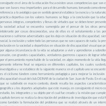
consíguete en el área de la educación fisca existen unas competencias que son el
que son bases muy importantes para el desarrollo humano, tomando como elemen
referencia a lo axiológico que en sentido general establece la esencia y la naturale
práctica deportiva con los valores humanos se llega a la conclusión que la educ
personas integras, competentes y llenas de virtudes que se deben tener present
la sociedad actual se encuentra sumergida por el pensar de las otras perso
intolerante por cosas desconocidas, una de ellas es el señalamiento a las p
nacieron o sufrieron adversidades que los dejo en situación de discapacidad, sie
social, la exclusión y sobre todo las personas que no son capaces de nada; la pr
inclusión en la sociedad a deportistas en situación de discapacidad visual que p
por alguna circunstancia de la vida se adaptaron a vivir y aprendieron a sobrell
corazón, con grandes capacidades, verdaderos guerreros capaces de lograr inf
por el pensamiento reprochable de la sociedad, en algún momento de la vida llega
presente informe final se organiza en diferentes capítulos, los cuales susten
investigativa y se establece de la siguiente manera: en el capítulo uno se encuent
es el ciclismo tándem como herramienta pedagógica para mejorar la inclusión s
discapacidad visual del club DEINAR de la ciudad de San Juan de Pasto. En el cap
que se subdivide en macro contexto, donde resalta los aspectos característicos
geográfica y los deportes adaptados que este maneja, en consiguiente el micro con
estudio, los integrantes y su objeto por el cual fue creado y la misión que cumple
capítulo tercero se realiza la descripción del problema de investigación que es
como también la formulación del problema que se realizó através de un interr