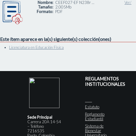
Nombre:
CEEF027-EF N238r ...
Ver/
Tamaño:
2.005Mb
Formato:
PDF
Este ítem aparece en la(s) siguiente(s) colección(ones)
Licenciatura en Educación Física
REGLAMENTOS
INSTITUCIONALES
Estatuto
Reglamento
Sede Principal
Estudiantil
Carrera 20A 14-54
Sistema de
– Teléfono
Bienestar
7216535
Universitario
Pasto, Colombia